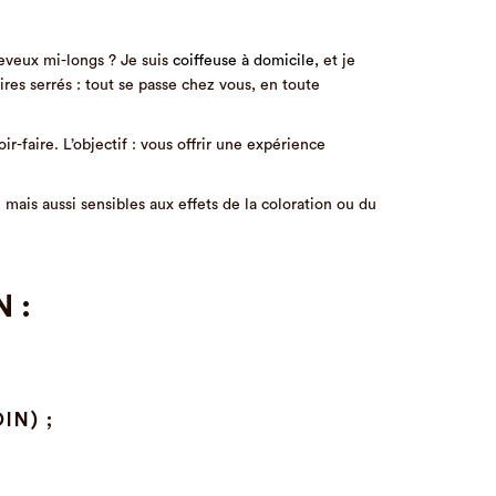
eveux mi-longs ? Je suis
coiffeuse à domicile
, et je
ires serrés : tout se passe chez vous, en toute
r-faire. L’objectif : vous offrir une expérience
mais aussi sensibles aux effets de la coloration ou du
 :
IN) ;