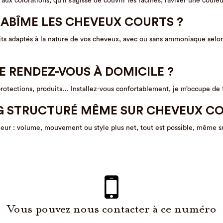
aux colorations, qu’il s’agisse de couvrir les racines, raviver une coul
 ABÎME LES CHEVEUX COURTS ?
duits adaptés à la nature de vos cheveux, avec ou sans ammoniaque selo
LE RENDEZ-VOUS À DOMICILE ?
 protections, produits… Installez-vous confortablement, je m’occupe de 
G STRUCTURÉ MÊME SUR CHEVEUX CO
gueur : volume, mouvement ou style plus net, tout est possible, même s
Vous pouvez nous contacter à ce numéro