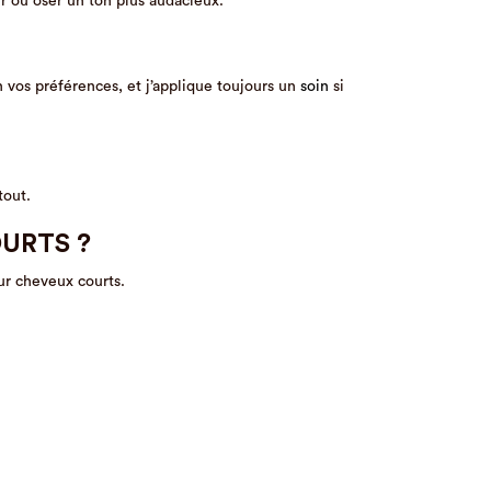
eur ou oser un ton plus audacieux.
n vos préférences, et j’applique toujours un
soin
si
tout.
URTS ?
ur cheveux courts.