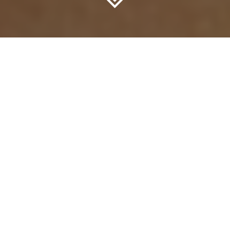
En effet, qui n’a jamais rêvé d’un maquillage express, simple et
efficace ?
Maquillage express : comment être rayonnante en moins de
10 minutes ?
Voilà la promesse que nous allons tenir. Ainsi, que
vous soyez pressée le matin ou en retard pour un rendez-vous,
cette
routine maquillage express
vous sauvera. De même, avec
quelques produits bien choisis, vous pouvez obtenir un résultat
frais, lumineux et naturel. Alors, suivez le guide Avantif pour une
mise en beauté rapide et sans stress !