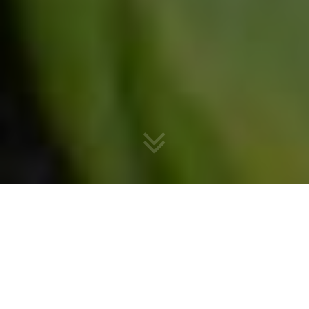
Certains
aliments nourrissent vos cheveux de l’intérieur
,
renforçant leur force, leur brillance et leur vitalité. En effet, les
cheveux sont principalement composés de protéines, mais ils
dépendent aussi de nombreux nutriments comme les vitamines,