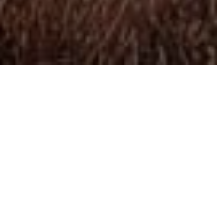
L’été, il est difficile de porter une barbe.
Chaleur, soleil,
baignade…
Vous vous demandez peut-être si vous devriez vous
raser.
Mais détrompez-vous !
Avec ou sans barbe, vous aurez tout
aussi chaud.
Aussi, la barbe bloque presque complètement les
rayons du soleil.
Cela est donc pratique pour protéger votre peau
et remplace la crème solaire.
Vous l’aurez compris, la barbe l’été, c’est possible !
Découvrez nos
conseils
avantif
pour garder et entretenir votre barbe cet été.
NETTOYEZ VOTRE BARBE