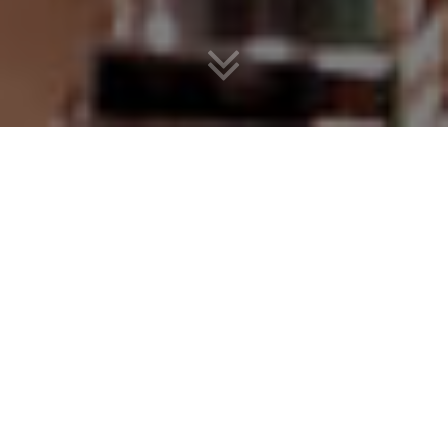
QUEL EST LA MAQUILLAGE À
ADOPTER POUR LA RENTRÉE ?
NUDE, GLITTER OU ENCORE
ROCK SONT LES TENDANCES DE
LA PROCHAINE SAISON.
LE NUDE:
La tendance
naturelle
ou
no make-up
et
minimaliste
met tout
le monde d’accord. Contrairement à ce que l’on peut penser,