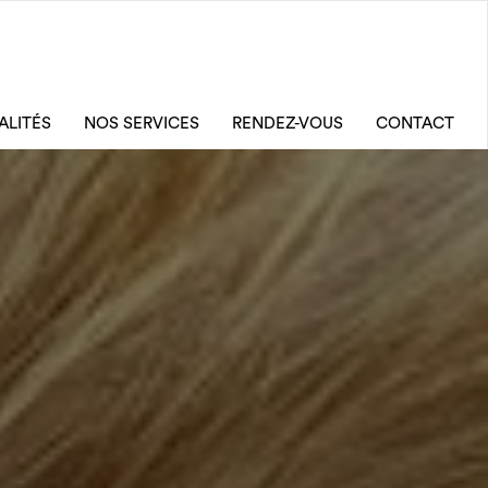
ALITÉS
NOS SERVICES
RENDEZ-VOUS
CONTACT