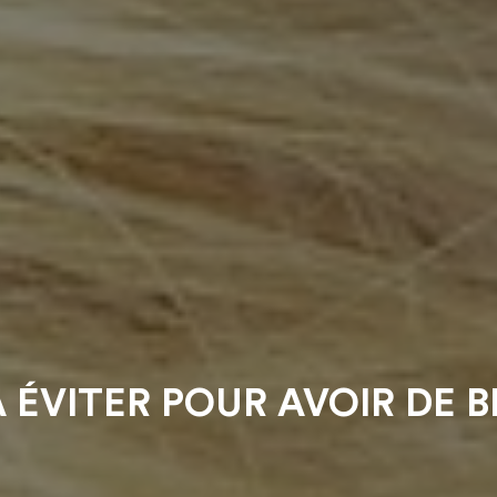
À ÉVITER POUR AVOIR DE