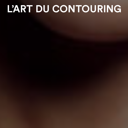
L’ART DU CONTOURING