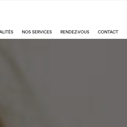
ALITÉS
NOS SERVICES
RENDEZ-VOUS
CONTACT