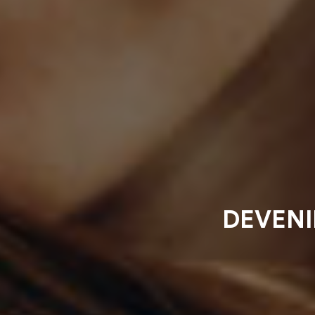
DEVENI