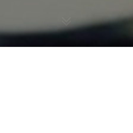
OÙ TROUVER L’INSPIRATION
POUR UN MAQUILLAGE
HALLOWEEN ?