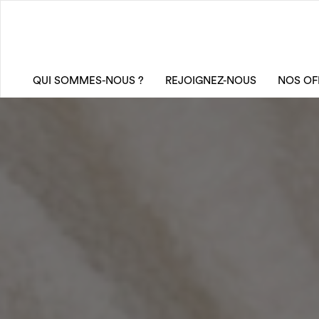
QUI SOMMES-NOUS ?
REJOIGNEZ-NOUS
NOS OF