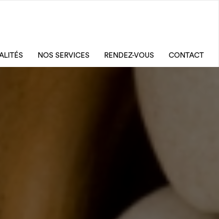
ALITÉS
NOS SERVICES
RENDEZ-VOUS
CONTACT