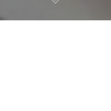
Les pinceaux à maquillage sont indispensables pour réaliser un
joli
make-up
.
Que ce soient les pinceaux pour
blush
, fond de
teint ou éponge, vous utilisez ces pinceaux tous les jours.
Cependant, ces pinceaux doivent être lavés très régulièrement.
En effet, en rentrant en contact avec les peaux, et avec les restes
de maquillage, ils deviennent un véritable nid à bactéries.
Avantif
vous
livre
ses conseils pour un maquillage en toute
propreté !
POURQUOI LAVER VOS
PINCEAUX DE MAQUILLAGE ?